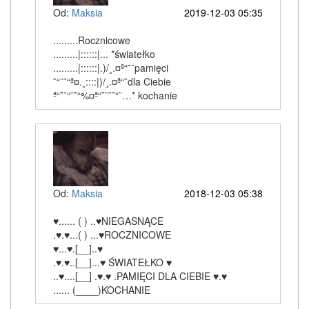
Od:
Maksia
2019-12-03 05:35
.........Rocznicowe
.........|::::::|... *światełko
.........|::::::|.)/¸.¤ª“˜¨pamięci
˜“¨˜“ª¤.¸::::|)/¸.¤ª“˜dla Ciebie
ª“˜¨“¨˜“%¤ª“˜¨¨˜“¨…* kochanie
Od:
Maksia
2018-12-03 05:38
♥...... ( ) ..♥NIEGASNĄCE
.♥.♥...( ) ...♥ROCZNICOWE
♥...♥.[__]..♥
.♥.♥..[__]...♥ ŚWIATEŁKO ♥
..♥....[__] .♥.♥ .PAMIĘCI DLA CIEBIE ♥.♥
...... (____)KOCHANIE