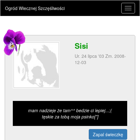
Ogród Wiecznej Szczęśliwości
Toggl
naviga
Sisi
Ur. 24 lipca '03 Zm. 2008-
12-03
mam nadzieje że tam^^ bedzie ci lepiej...;(
tęskie za tobą moja psinko[*]
Zapal świeczkę