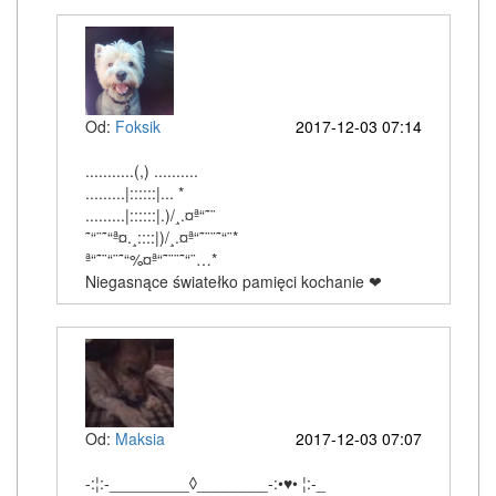
Od:
Foksik
2017-12-03 07:14
...........(,) ..........
.........|::::::|... *
.........|::::::|.)/¸.¤ª“˜¨
˜“¨˜“ª¤.¸::::|)/¸.¤ª“˜¨¨˜“¨*
ª“˜¨“¨˜“%¤ª“˜¨¨˜“¨…*
Niegasnące światełko pamięci kochanie ❤
Od:
Maksia
2017-12-03 07:07
-:¦:-_________◊________-:•♥• ¦:-_