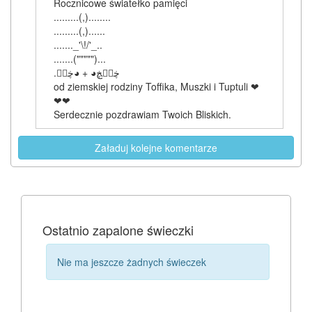
Rocznicowe światełko pamięci
.........(,)........
.........(,)......
......._'\!/'_..
.......(""""")...
.ڿڰۣڿ◕ + ◕ڿڰۣ
od ziemskiej rodziny Toffika, Muszki i Tuptuli ❤
❤❤
Serdecznie pozdrawiam Twoich Bliskich.
Załaduj kolejne komentarze
Ostatnio zapalone świeczki
Nie ma jeszcze żadnych świeczek