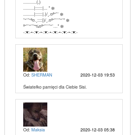
...........(,)
.........|::::::|... * ❄️
.........|::::::|.)/¸.¤ª“˜¨ ❄️
˜“¨˜“ª¤.¸::::|)/¸.¤ª“˜¨¨˜“¨* ❄️
ª“˜¨“¨˜“%¤ª“˜¨¨˜“¨…* ❄️
-:♥:-•-:♥:-•-:♥:-•-:♥:-•-:♥:-•-:♥:-
Od:
SHERMAN
2020-12-03 19:53
Światełko pamięci dla Ciebie Sisi.
Od:
Maksia
2020-12-03 05:38