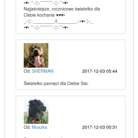
•♥• ¯¯-:¦:-¯¯¯¯¯¯¯¯-:¦:-¯¯•♥•
Najjaśniejsze, rocznicowe światełko dla
Ciebie kochanie ♥♥♥•
_-:¦:-_________◊________-:•♥• ¦:-_
•♥• ¯¯-:¦:-¯¯¯¯¯¯¯¯-:¦:-¯¯•♥•
Od:
SHERMAN
2017-12-03 05:44
Światełko pamięci dla Ciebie Sisi.
Od:
Muszka
2017-12-03 00:31