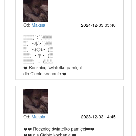
Od:
Maksia
2024-12-03 05:40
░░░(¯`:´¯)░░░
░(¯ `•.\|/.•´¯)░░
░(¯ `•.(۞).•´¯)░
░░(_.•´/|\`•._)░
░░░(_.:._)░░░
❤️ Rocznicę światełko pamięci
dla Ciebie kochanie ❤️
Od:
Maksia
2023-12-03 14:45
❤️❤️ Rocznicę światełko pamięci❤️❤️
❤️❤️ dla Ciebie kochanie ❤️