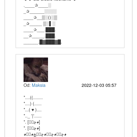
.____✰____░
_✰______░░░░
____✰__▒░()░▒
_✰_____ ▒░▌░
____✰___.███.
__✰_____.███.
______.█▓███▓█.
Od:
Maksia
2022-12-03 05:57
*....((........
*....) (......
*...( ♥ )....
*.._ '|'......
‎*. [ڿڰۣ◕]
‎*. [ڿڰۣ◕]
‎◕ڿڰۣ◕ڿڰۣ◕ڿڰۣڿ◕ڰۣ◕