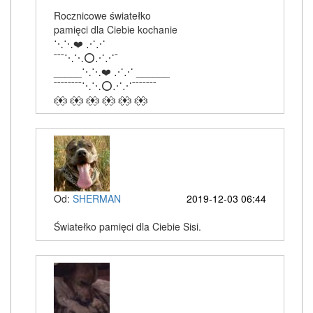
Rocznicowe światełko
pamięci dla Ciebie kochanie
⋱⋱❤️ ⋰⋰
¯¯¯⋱⋱⭕⋰⋰¯
_____⋱⋱❤️ ⋰⋰ ______
¯¯¯¯¯¯¯¯⋱⋱⭕⋰⋰¯¯¯¯¯¯¯
ԑ̮̑♦̮̑ɜ ԑ̮̑♦̮̑ɜ ԑ̮̑♦̮̑ɜ ԑ̮̑♦̮̑ɜ ԑ̮̑♦̮̑ɜ ԑ̮̑♦̮̑ɜ
Od:
SHERMAN
2019-12-03 06:44
Światełko pamięci dla Ciebie Sisi.