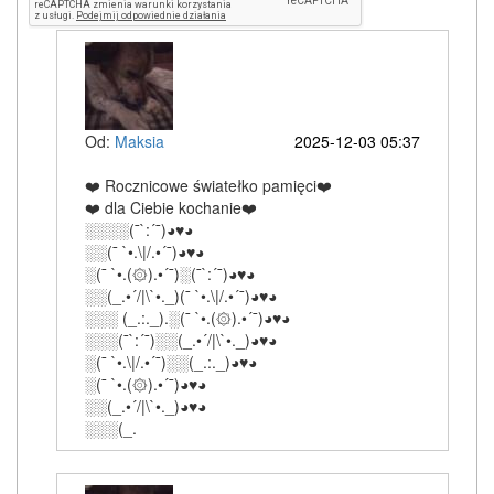
Od:
Maksia
2025-12-03 05:37
❤️ Rocznicowe światełko pamięci❤️
❤️ dla Ciebie kochanie❤️
░░░░(¯`:´¯)◕♥◕
░░(¯ `•.\|/.•´¯)◕♥◕
░(¯ `•.(۞).•´¯)░(¯`:´¯)◕♥◕
░░(_.•´/|\`•._)(¯ `•.\|/.•´¯)◕♥◕
░░░ (_.:._).░(¯ `•.(۞).•´¯)◕♥◕
░░░(¯`:´¯)░░(_.•´/|\`•._)◕♥◕
░(¯ `•.\|/.•´¯)░░(_.:._)◕♥◕
░(¯ `•.(۞).•´¯)◕♥◕
░░(_.•´/|\`•._)◕♥◕
░░░(_.