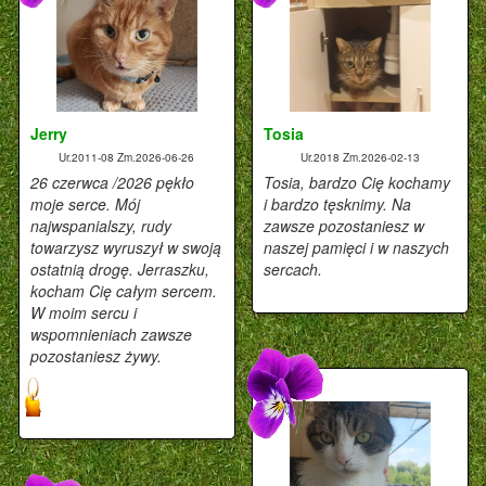
Jerry
Tosia
Ur.2011-08
Zm.2026-06-26
Ur.2018
Zm.2026-02-13
26 czerwca /2026 pękło
Tosia, bardzo Cię kochamy
moje serce. Mój
i bardzo tęsknimy. Na
najwspanialszy, rudy
zawsze pozostaniesz w
towarzysz wyruszył w swoją
naszej pamięci i w naszych
ostatnią drogę. Jerraszku,
sercach.
kocham Cię całym sercem.
W moim sercu i
wspomnieniach zawsze
pozostaniesz żywy.