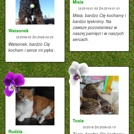
Misia
Ur.2016-01-02
Zm.2016-01-01
Misia, bardzo Cię kochamy i
bardzo tęsknimy. Na
zawsze pozostaniesz w
Watsonek
naszej pamięci i w naszych
Ur.2008-02
Zm.2026-02-23
sercach.
Watsonek, bardzo Cię
kocham i serce mi pęka .
Tosia
Ur.2018
Zm.2026-02-13
Rudzia