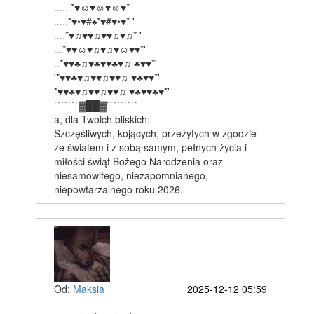
..... *♥☺♥☺♥☺♥*
.....*♥•♥#♠*♥#♥•♥* '
....*♥♫♥♥♫♥♥♫♥♫* '
...*♥♥☺♥♫♥♫♥☺♥♥*'
..*♥♥♣♫♥♣♥♥♣♥♫ ♣♥♥*'
'*♥♥♣♥♫♥♥♫♥♥♫ ♥♣♥♥*'
*♥♥♣♥♫♥♥♫♥♥♫ ♥♣♥♥♣♥*'
```````▓██▓`````````
a, dla Twoich bliskich:
Szczęśliwych, kojących, przeżytych w zgodzie
ze światem i z sobą samym, pełnych życia i
miłości świąt Bożego Narodzenia oraz
niesamowitego, niezapomnianego,
niepowtarzalnego roku 2026.
Od:
Maksia
2025-12-12 05:59