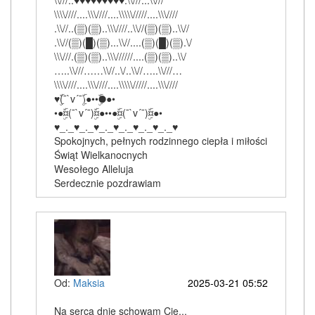
\\///..♥♥♥♥♥♥♥♥♥.\\///...\\///
\\\\////....\\\////....\\\\\/////....\\\////
.\\//..(▒)(▒)..\\\////..\\//(▒)(▒)..\\//
.\\//(▒)(█)(▒)...\\//....(▒)(█)(▒).\/
\\\///.(▒)(▒)..\\\//////....(▒)(▒)..\\/
…..\\///……\\//..\/..\\//…..\\///…
\\\\////....\\\////....\\\\\/////....\\\////
♥ّۣۜ(¯`v´¯)ّۣۜ●••●ّۣۜ●•
•●¤ّۣۜ(¯`v´¯)¤ّۣۜ●••●¤ّۣۜ(¯`v´¯)¤ّۣۜ●•
♥_._♥_._♥_._♥_._♥_._♥_._♥
Spokojnych, pełnych rodzinnego ciepła i miłości
Świąt Wielkanocnych
Wesołego Alleluja
Serdecznie pozdrawiam
Od:
Maksia
2025-03-21 05:52
Na serca dnie schowam Cię...