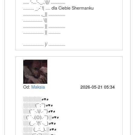
..... '-...'-._..\||/ ............
......... _.-`!| .... dla Ciebie Shermanku
.............. ,_|| ..............
................ \||
................. || ..............
................. || ..........
................. |/ ..............
Od:
Maksia
2026-05-21 05:34
░░░░░░◕♥◕
░░░░(¯`:´¯)◕♥◕
░░(¯ `·.\|/.·´¯)◕♥◕
░(¯ `·.(۞).·´¯)░◕♥◕
░░(_.·´/|\`·._)◕♥◕
░░░ (_.:._).░◕♥◕