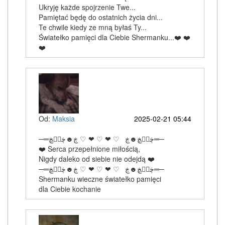
Ukryję każde spojrzenie Twe...
Pamiętać będę do ostatnich życia dni...
Te chwile kiedy ze mną byłaś Ty...
Światełko pamięci dla Ciebie Shermanku...❤️ ❤️
❤️
Od:
Maksia
2025-02-21 05:44
─═ڿڰۣڿ☻ڿ ♡ ❤ ♡ ❤ ♡ ڿ☻ڿڰۣڿ═─
❤️ Serca przepełnione miłością,
Nigdy daleko od siebie nie odejdą ❤️
─═ڿڰۣڿ☻ڿ ♡ ❤ ♡ ❤ ♡ ڿ☻ڿڰۣڿ═─
Shermanku wieczne światełko pamięci
dla Ciebie kochanie