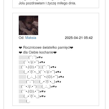
Jolu pozdrawiam i życzę miłego dnia.
Od:
Maksia
2025-04-21 05:42
❤️ Rocznicowe światełko pamięci❤️
❤️ dla Ciebie kochanie❤️
░░░░(¯`:´¯)◕♥◕
░░(¯ `•.\|/.•´¯)◕♥◕
░(¯ `•.(۞).•´¯)░(¯`:´¯)◕♥◕
░░(_.•´/|\`•._)(¯ `•.\|/.•´¯)◕♥◕
░░░ (_.:._).░(¯ `•.(۞).•´¯)◕♥◕
░░░(¯`:´¯)░░(_.•´/|\`•._)◕♥◕
░(¯ `•.\|/.•´¯)░░(_.:._)◕♥◕
░(¯ `•.(۞).•´¯)◕♥◕
░░(_.•´/|\`•._)◕♥◕
░░░(_.