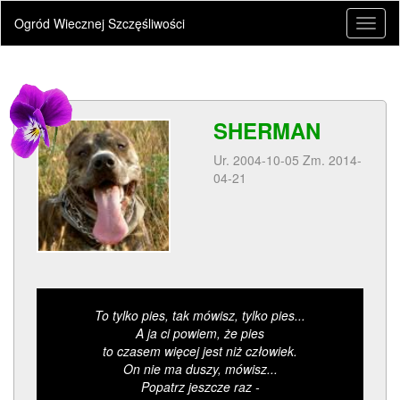
Ogród Wiecznej Szczęśliwości
Toggl
naviga
SHERMAN
Ur. 2004-10-05 Zm. 2014-
04-21
To tylko pies, tak mówisz, tylko pies...
A ja ci powiem, że pies
to czasem więcej jest niż człowiek.
On nie ma duszy, mówisz...
Popatrz jeszcze raz -