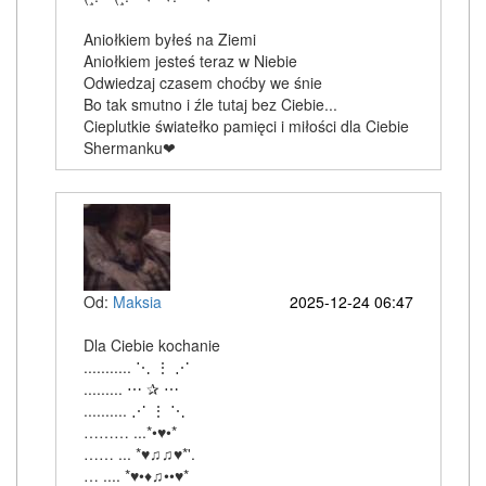
Aniołkiem byłeś na Ziemi
Aniołkiem jesteś teraz w Niebie
Odwiedzaj czasem choćby we śnie
Bo tak smutno i źle tutaj bez Ciebie...
Cieplutkie światełko pamięci i miłości dla Ciebie
Shermanku❤
Od:
Maksia
2025-12-24 06:47
Dla Ciebie kochanie
........... ⋱ ⋮ ⋰
......... ⋯ ✰ ⋯
.......... ⋰ ⋮ ⋱
……… ...*•♥•*
…… ... *♥♫♫♥*'.
… .... *♥•♦♫••♥*