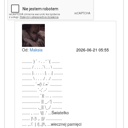
Od:
Maksia
2026-06-21 05:55
......... ) ` - . . ' `( .......
........ / . . . .`\ . . \ ........
........ |. . . . . |. . .| ........
......... \ . . . ./ . ./ .........
........... `=(\ /.=` ..........
............. `-;`.-' ............
............... `)| ... , .........
................ || _.-'| ........
............. ,_|| \_,/ .........
....... , ..... \|| .' ...Światełko
....... |\ |\ ,. ||/ ..............
.... ,..\` | /|.,|!\, ...wiecznej pamięci