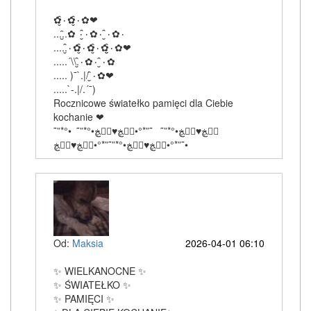
✿۰̮̑✿۰̮̑✿❤
.....̮̑✿ ۰۰̮̑✿۰ ۰̮̑✿۰
.....۰̮̑✿۰̮̑✿۰̮̑✿۰̮̮̑✿❤
.....´\\.۰̮̑✿۰ ۰̮̑✿
..... )¯`.|/ ۰̮̑✿❤
.....`-.|/.´¯)
Rocznicowe światełko pamięci dla Ciebie
kochanie ❤
˜”*°•ڰۣڿ♥ڰۣڿ•°*”˜ ˜”*°•ڰۣڿ♥ڰۣڿ•°*”˜
˜”*°•ڰۣڿ♥ڰۣڿ•°*”˜”*°•ڰۣڿ♥ڰۣڿ•
Od:
Maksia
2026-04-01 06:10
✨ WIELKANOCNE ✨
✨ ŚWIATEŁKO ✨
✨ PAMIĘCI ✨