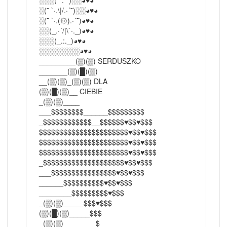
░░░(¯`:´¯)░░◕♥◕
░(¯ `·.\|/.·´¯)░░◕♥◕
░(¯ `·.(۞).·´¯)◕♥◕
░░(_.·´/|\`·._)◕♥◕
░░░(_.:._)◕♥◕
░░░░░░░░◕♥◕
_________(▒)(▒) SERDUSZKO
_______(▒)(█)(▒)
__(▒)(▒)_(▒)(▒) DLA
(▒)(█)(▒)__ CIEBIE
_(▒)(▒)____
___$$$$$$$$______$$$$$$$$$
_$$$$$$$$$$$$__$$$$$$♥$$♥$$$
$$$$$$$$$$$$$$$$$$$$$$♥$$♥$$$
$$$$$$$$$$$$$$$$$$$$$$♥$$♥$$$
$$$$$$$$$$$$$$$$$$$$$$♥$$♥$$$
_$$$$$$$$$$$$$$$$$$$$♥$$♥$$$
___$$$$$$$$$$$$$$$$♥$$♥$$$
______$$$$$$$$$$♥$$♥$$$
________$$$$$$$$$♥$$$
_(▒)(▒)_____$$$♥$$$
(▒)(█)(▒)_____$$$
_(▒)(▒)________$