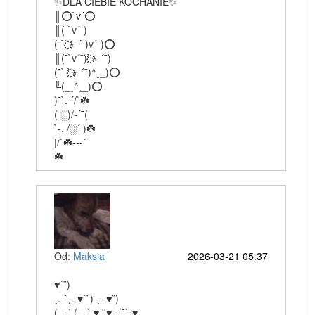
✨DLA CIEBIE KOCHANIE✨
║⭕`v´⭕
║(¯`v´¯)
(¯``҉҉⭐ ´¯)v´¯)⭕
║(¯`v´¯)`҉҉⭐ ´¯)
(¯` `҉҉⭐ ´¯)^¸_)⭕
╚(_¸^¸_)⭕
)¯`. ´/`☘️
( ░)/-´¯(
`-. /░´ )☘️
|/`☘️---´
☘️
Od:
Maksia
2026-03-21 05:37
♥´¨)
¸.-´¸.-♥´¨) ¸.-♥¨)
(¸.-´ (¸.-` ♥ ''♥.-´¯`-♥