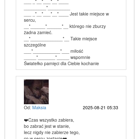
___ _*__*___*__*____
_________*_________
___ _*__*___*__*____ Jest takie miejsce w
sercu,
__*______*______*__ którego nie zburzy
żadna zamieć.
__*_____________*__ Takie miejsce
szczególne
___*___________*___ miłość
_____*_______*_____ wspomnie
Światełko pamięci dla Ciebie kochanie
Od:
Maksia
2025-08-21 05:33
❤️Czas wszystko zabiera,
bo zabrać jest w stanie,
lecz nigdy nie zabierze tego,
co w sercu zostanie❤️.