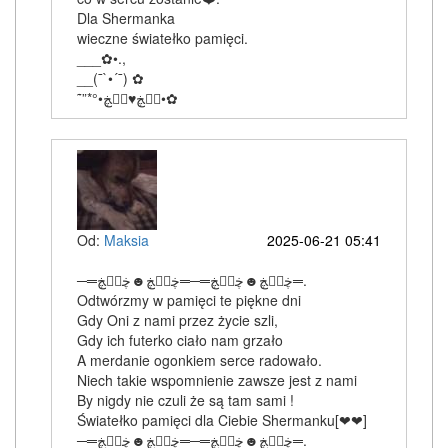
Dla Shermanka
wieczne światełko pamięci.
___✿•.,
__(¯`•´¯) ✿
˜”*°•ڰۣڿ♥ڰۣڿ•✿
Od:
Maksia
2025-06-21 05:41
─═ڿڰۣڿ☻ڿڰۣڿ═─═ڿڰۣڿ☻ڿڰۣڿ═.
Odtwórzmy w pamięci te piękne dni
Gdy Oni z nami przez życie szli,
Gdy ich futerko ciało nam grzało
A merdanie ogonkiem serce radowało.
Niech takie wspomnienie zawsze jest z nami
By nigdy nie czuli że są tam sami !
Światełko pamięci dla Ciebie Shermanku[❤❤]
─═ڿڰۣڿ☻ڿڰۣڿ═─═ڿڰۣڿ☻ڿڰۣڿ═.