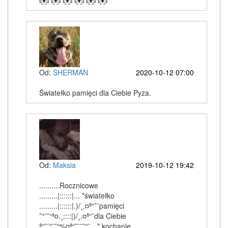
ԑ̮̑♦̮̑ɜ ԑ̮̑♦̮̑ɜ ԑ̮̑♦̮̑ɜ ԑ̮̑♦̮̑ɜ ԑ̮̑♦̮̑ɜ ԑ̮̑♦̮̑ɜ
Od:
SHERMAN
2020-10-12 07:00
Światełko pamięci dla Ciebie Pyza.
Od:
Maksia
2019-10-12 19:42
..........Rocznicowe
.........|::::::|... *światełko
.........|::::::|.)/¸.¤ª“˜¨pamięci
˜“¨˜“ª¤.¸::::|)/¸.¤ª“˜dla Ciebie
ª“˜¨“¨˜“%¤ª“˜¨¨˜“¨…* kochanie