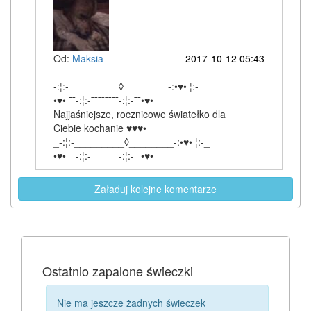
Od:
Maksia
2017-10-12 05:43
-:¦:-_________◊________-:•♥• ¦:-_
•♥• ¯¯-:¦:-¯¯¯¯¯¯¯¯-:¦:-¯¯•♥•
Najjaśniejsze, rocznicowe światełko dla
Ciebie kochanie ♥♥♥•
_-:¦:-_________◊________-:•♥• ¦:-_
•♥• ¯¯-:¦:-¯¯¯¯¯¯¯¯-:¦:-¯¯•♥•
Załaduj kolejne komentarze
Ostatnio zapalone świeczki
Nie ma jeszcze żadnych świeczek