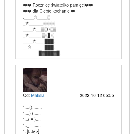
❤️❤️ Rocznicę światełko pamięci❤️❤️
❤️❤️ dla Ciebie kochanie ❤️
.____✰____░
_✰______░░░░
____✰__▒░()░▒
_✰_____ ▒░▌░
____✰___.███.
__✰_____.███.
______.█▓███▓█.
Od:
Maksia
2022-10-12 05:55
*....((........
*....) (......
*...( ♥ )....
*.._ '|'......
‎*. [ڿڰۣ◕]