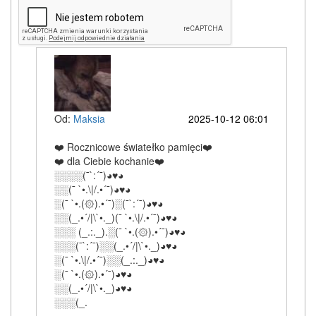
Od:
Maksia
2025-10-12 06:01
❤️ Rocznicowe światełko pamięci❤️
❤️ dla Ciebie kochanie❤️
░░░░(¯`:´¯)◕♥◕
░░(¯ `•.\|/.•´¯)◕♥◕
░(¯ `•.(۞).•´¯)░(¯`:´¯)◕♥◕
░░(_.•´/|\`•._)(¯ `•.\|/.•´¯)◕♥◕
░░░ (_.:._).░(¯ `•.(۞).•´¯)◕♥◕
░░░(¯`:´¯)░░(_.•´/|\`•._)◕♥◕
░(¯ `•.\|/.•´¯)░░(_.:._)◕♥◕
░(¯ `•.(۞).•´¯)◕♥◕
░░(_.•´/|\`•._)◕♥◕
░░░(_.