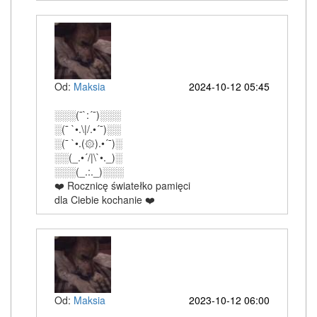
Od:
Maksia
2024-10-12 05:45
░░░(¯`:´¯)░░░
░(¯ `•.\|/.•´¯)░░
░(¯ `•.(۞).•´¯)░
░░(_.•´/|\`•._)░
░░░(_.:._)░░░
❤️ Rocznicę światełko pamięci
dla Ciebie kochanie ❤️
Od:
Maksia
2023-10-12 06:00