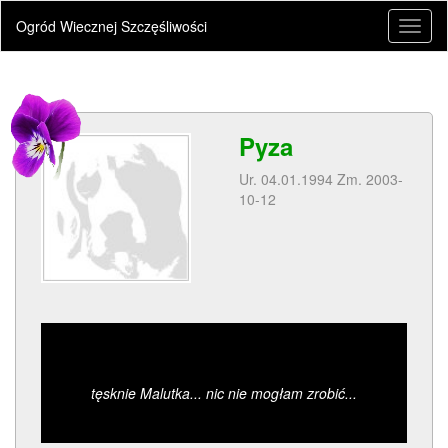
Ogród Wiecznej Szczęśliwości
Toggl
naviga
Pyza
Ur. 04.01.1994 Zm. 2003-
10-12
tęsknie Malutka... nic nie mogłam zrobić...