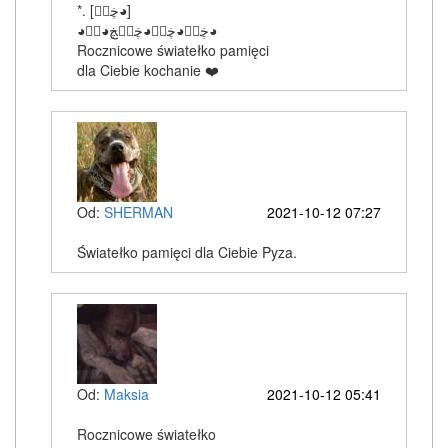
‎*. [ڿڰۣ◕]
‎◕ڿڰۣ◕ڿڰۣ◕ڿڰۣڿ◕ڰۣ◕
Rocznicowe światełko pamięci
dla Ciebie kochanie ❤️
Od:
SHERMAN
2021-10-12 07:27
Światełko pamięci dla Ciebie Pyza.
Od:
Maksia
2021-10-12 05:41
Rocznicowe światełko