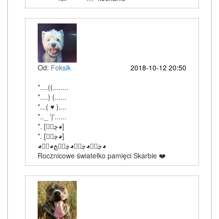
Od:
Foksik
2018-10-12 20:50
*....((........
*....) (......
*...( ♥ )....
*.._ '|'......
‎*. [ڿڰۣ◕]
‎*. [ڿڰۣ◕]
‎◕ڿڰۣ◕ڿڰۣ◕ڿڰۣڿ◕ڰۣ◕
Rocznicowe światełko pamięci Skarbie ❤️