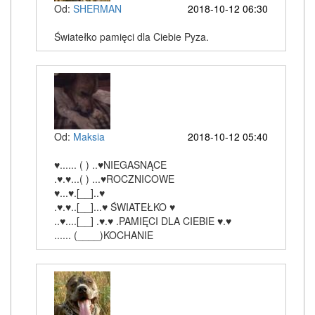
Od:
SHERMAN
2018-10-12 06:30
Światełko pamięci dla Ciebie Pyza.
Od:
Maksia
2018-10-12 05:40
♥...... ( ) ..♥NIEGASNĄCE
.♥.♥...( ) ...♥ROCZNICOWE
♥...♥.[__]..♥
.♥.♥..[__]...♥ ŚWIATEŁKO ♥
..♥....[__] .♥.♥ .PAMIĘCI DLA CIEBIE ♥.♥
...... (____)KOCHANIE