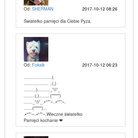
Od:
SHERMAN
2017-10-12 08:26
Światełko pamięci dla Ciebie Pyza.
Od:
Foksik
2017-10-12 06:23
.......................(
.................... ..(,)
..........).........._'\!/'_
.........(,).........(""""")
......._'\!/'_.•°*”~..•°*”~.
.......(""""")...
.•°*”~..•°*”~.Wieczne światełko
Pamięci kochanie ❤