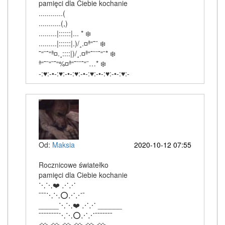
pamięci dla Ciebie kochanie
............(
...........(,)
.........|::::::|... * ❄️
.........|::::::|.)/¸.¤ª“˜¨ ❄️
˜“¨˜“ª¤.¸::::|)/¸.¤ª“˜¨¨˜“¨* ❄️
ª“˜¨“¨˜“%¤ª“˜¨¨˜“¨…* ❄️
-:♥:-•-:♥:-•-:♥:-•-:♥:-•-:♥:-•-:♥:-
Od:
Maksia
2020-10-12 07:55
Rocznicowe światełko
pamięci dla Ciebie kochanie
⋱⋱❤️ ⋰⋰
¯¯¯⋱⋱⭕⋰⋰¯
_____⋱⋱❤️ ⋰⋰ ______
¯¯¯¯¯¯¯¯⋱⋱⭕⋰⋰¯¯¯¯¯¯¯