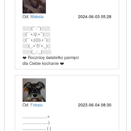
Od:
Maksia
2024-06-03 05:28
░░░(¯`:´¯)░░░
░(¯ `•.\|/.•´¯)░░
░(¯ `•.(۞).•´¯)░
░░(_.•´/|\`•._)░
░░░(_.:._)░░░
❤️ Rocznicę światełko pamięci
dla Ciebie kochanie ❤️
Od:
Foksiu
2023-06-04 08:30
.....................⭐
......................)
.................... ( (