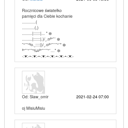
Rocznicowe światełko
pamięci dla Ciebie kochanie
............(
...........(,)
.........|::::::|... * ❄️
.........|::::::|.)/¸.¤ª“˜¨ ❄️
˜“¨˜“ª¤.¸::::|)/¸.¤ª“˜¨¨˜“¨* ❄️
ª“˜¨“¨˜“%¤ª“˜¨¨˜“¨…* ❄️
-:♥:-•-:♥:-•-:♥:-•-:♥:-•-:♥:-•-:♥:-
Od: Slaw_omir
2021-02-24 07:00
oj MisiuMisiu