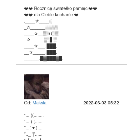
❤️❤️ Rocznicę światełko pamięci❤️❤️
❤️❤️ dla Ciebie kochanie ❤️
.____✰____░
_✰______░░░░
____✰__▒░()░▒
_✰_____ ▒░▌░
____✰___.███.
__✰_____.███.
______.█▓███▓█.
Od:
Maksia
2022-06-03 05:32
*....((........
*....) (......
*...( ♥ )....
*.._ '|'......