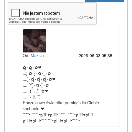
Od:
Maksia
2026-06-03 05:35
✿۰̮̑✿۰̮̑✿❤
.....̮̑✿ ۰۰̮̑✿۰ ۰̮̑✿۰
.....۰̮̑✿۰̮̑✿۰̮̑✿۰̮̮̑✿❤
.....´\\.۰̮̑✿۰ ۰̮̑✿
..... )¯`.|/ ۰̮̑✿❤
.....`-.|/.´¯)
Rocznicowe światełko pamięci dla Ciebie
kochanie ❤
˜”*°•ڰۣڿ♥ڰۣڿ•°*”˜ ˜”*°•ڰۣڿ♥ڰۣڿ•°*”˜
˜”*°•ڰۣڿ♥ڰۣڿ•°*”˜”*°•ڰۣڿ♥ڰۣڿ•