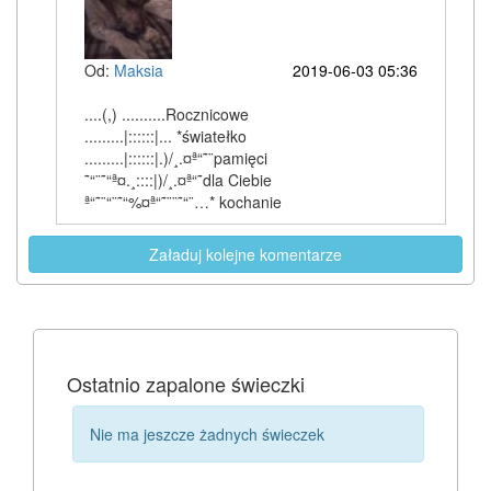
Od:
Maksia
2019-06-03 05:36
....(,) ..........Rocznicowe
.........|::::::|... *światełko
.........|::::::|.)/¸.¤ª“˜¨pamięci
˜“¨˜“ª¤.¸::::|)/¸.¤ª“˜dla Ciebie
ª“˜¨“¨˜“%¤ª“˜¨¨˜“¨…* kochanie
Załaduj kolejne komentarze
Ostatnio zapalone świeczki
Nie ma jeszcze żadnych świeczek