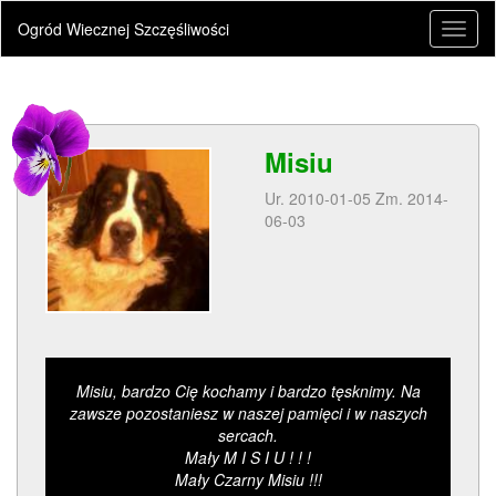
Ogród Wiecznej Szczęśliwości
Toggl
naviga
Misiu
Ur. 2010-01-05 Zm. 2014-
06-03
Misiu, bardzo Cię kochamy i bardzo tęsknimy. Na
zawsze pozostaniesz w naszej pamięci i w naszych
sercach.
Mały M I S I U ! ! !
Mały Czarny Misiu !!!