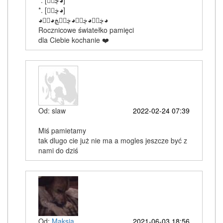
‎*. [ڿڰۣ◕]
‎*. [ڿڰۣ◕]
‎◕ڿڰۣ◕ڿڰۣ◕ڿڰۣڿ◕ڰۣ◕
Rocznicowe światełko pamięci
dla Ciebie kochanie ❤️
Od: slaw
2022-02-24 07:39
Miś pamietamy
tak dlugo cie już nie ma a mogles jeszcze być z
nami do dziś
Od:
Maksia
2021-06-03 18:56