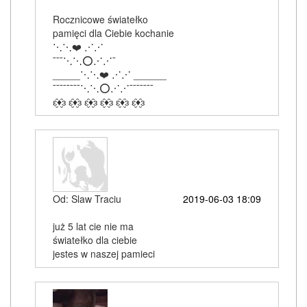
Rocznicowe światełko
pamięci dla Ciebie kochanie
⋱⋱❤️ ⋰⋰
¯¯¯⋱⋱⭕⋰⋰¯
_____⋱⋱❤️ ⋰⋰ ______
¯¯¯¯¯¯¯¯⋱⋱⭕⋰⋰¯¯¯¯¯¯¯
ԑ̮̑♦̮̑ɜ ԑ̮̑♦̮̑ɜ ԑ̮̑♦̮̑ɜ ԑ̮̑♦̮̑ɜ ԑ̮̑♦̮̑ɜ ԑ̮̑♦̮̑ɜ
Od: Slaw Traciu
2019-06-03 18:09
już 5 lat cie nie ma
światełko dla ciebie
jestes w naszej pamieci