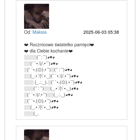
Od:
Maksia
2025-06-03 05:38
❤️ Rocznicowe światełko pamięci❤️
❤️ dla Ciebie kochanie❤️
░░░░(¯`:´¯)◕♥◕
░░(¯ `•.\|/.•´¯)◕♥◕
░(¯ `•.(۞).•´¯)░(¯`:´¯)◕♥◕
░░(_.•´/|\`•._)(¯ `•.\|/.•´¯)◕♥◕
░░░ (_.:._).░(¯ `•.(۞).•´¯)◕♥◕
░░░(¯`:´¯)░░(_.•´/|\`•._)◕♥◕
░(¯ `•.\|/.•´¯)░░(_.:._)◕♥◕
░(¯ `•.(۞).•´¯)◕♥◕
░░(_.•´/|\`•._)◕♥◕
░░░(_.