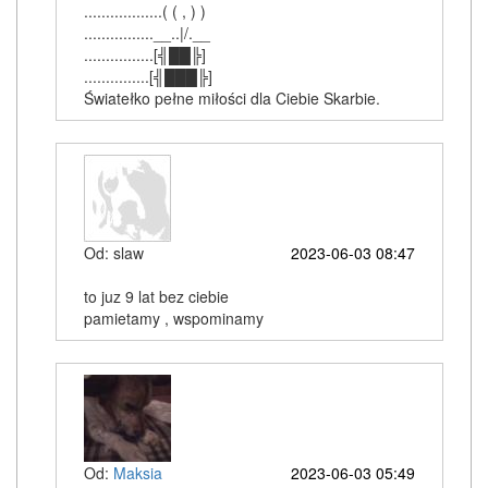
..................( ( , ) )
................__..|/.__
................[╣██╠]
...............[╣███╠]
Światełko pełne miłości dla Ciebie Skarbie.
Od: slaw
2023-06-03 08:47
to juz 9 lat bez ciebie
pamietamy , wspominamy
Od:
Maksia
2023-06-03 05:49