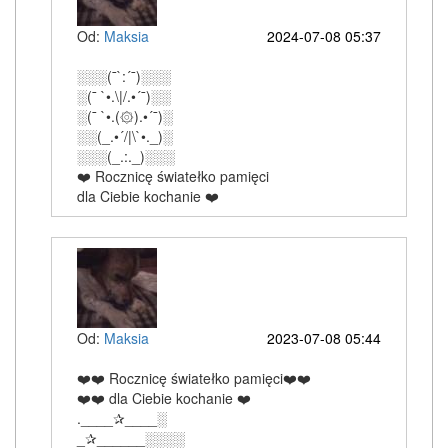
Od:
Maksia
2024-07-08 05:37
░░░(¯`:´¯)░░░
░(¯ `•.\|/.•´¯)░░
░(¯ `•.(۞).•´¯)░
░░(_.•´/|\`•._)░
░░░(_.:._)░░░
❤️ Rocznicę światełko pamięci
dla Ciebie kochanie ❤️
Od:
Maksia
2023-07-08 05:44
❤️❤️ Rocznicę światełko pamięci❤️❤️
❤️❤️ dla Ciebie kochanie ❤️
.____✰____░
_✰______░░░░