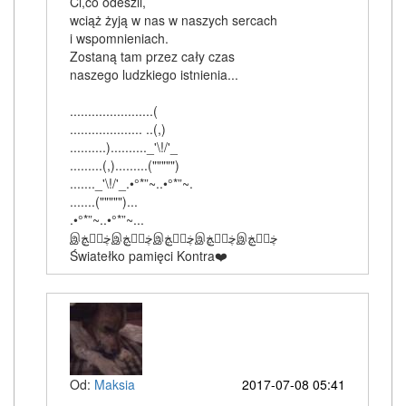
Ci,co odeszli,
wciąż żyją w nas w naszych sercach
i wspomnieniach.
Zostaną tam przez cały czas
naszego ludzkiego istnienia...
.......................(
.................... ..(,)
..........).........._'\!/'_
.........(,).........(""""")
......._'\!/'_.•°*”~..•°*”~.
.......(""""")...
.•°*”~..•°*”~...
இڿڰۣڿஇڿڰۣڿஇڿڰۣڿஇڿڰۣڿஇڿڰۣڿ
Światełko pamięci Kontra❤️
Od:
Maksia
2017-07-08 05:41