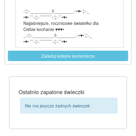
-:¦:-_________◊________-:•♥• ¦:-_
•♥• ¯¯-:¦:-¯¯¯¯¯¯¯¯-:¦:-¯¯•♥•
Najjaśniejsze, rocznicowe światełko dla
Ciebie kochanie ♥♥♥•
_-:¦:-_________◊________-:•♥• ¦:-_
•♥• ¯¯-:¦:-¯¯¯¯¯¯¯¯-:¦:-¯¯•♥•
Załaduj kolejne komentarze
Ostatnio zapalone świeczki
Nie ma jeszcze żadnych świeczek