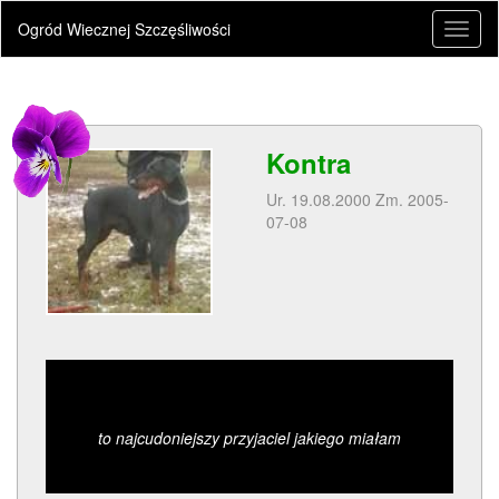
Ogród Wiecznej Szczęśliwości
Toggl
naviga
Kontra
Ur. 19.08.2000 Zm. 2005-
07-08
to najcudoniejszy przyjaciel jakiego miałam