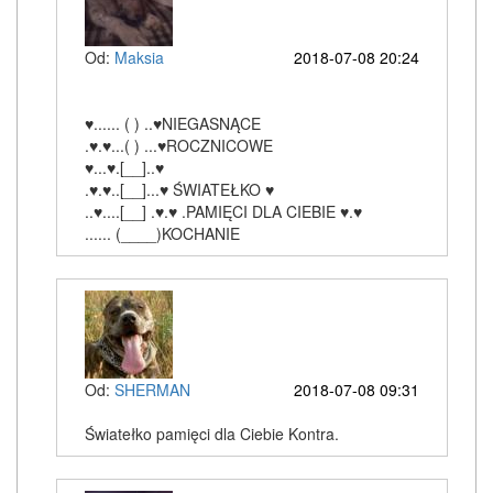
Od:
Maksia
2018-07-08 20:24
♥...... ( ) ..♥NIEGASNĄCE
.♥.♥...( ) ...♥ROCZNICOWE
♥...♥.[__]..♥
.♥.♥..[__]...♥ ŚWIATEŁKO ♥
..♥....[__] .♥.♥ .PAMIĘCI DLA CIEBIE ♥.♥
...... (____)KOCHANIE
Od:
SHERMAN
2018-07-08 09:31
Światełko pamięci dla Ciebie Kontra.