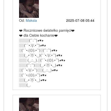
Od:
Maksia
2025-07-08 05:44
❤️ Rocznicowe światełko pamięci❤️
❤️ dla Ciebie kochanie❤️
░░░░(¯`:´¯)◕♥◕
░░(¯ `•.\|/.•´¯)◕♥◕
░(¯ `•.(۞).•´¯)░(¯`:´¯)◕♥◕
░░(_.•´/|\`•._)(¯ `•.\|/.•´¯)◕♥◕
░░░ (_.:._).░(¯ `•.(۞).•´¯)◕♥◕
░░░(¯`:´¯)░░(_.•´/|\`•._)◕♥◕
░(¯ `•.\|/.•´¯)░░(_.:._)◕♥◕
░(¯ `•.(۞).•´¯)◕♥◕
░░(_.•´/|\`•._)◕♥◕
░░░(_.