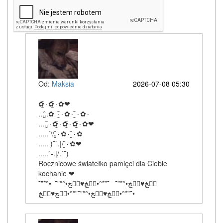
Od:
Maksia
2026-07-08 05:30
✿۰̮̑✿۰̮̑✿❤
.....̮̑✿ ۰۰̮̑✿۰ ۰̮̑✿۰
.....۰̮̑✿۰̮̑✿۰̮̑✿۰̮̮̑✿❤
.....´\\.۰̮̑✿۰ ۰̮̑✿
..... )¯`.|/ ۰̮̑✿❤
.....`-.|/.´¯)
Rocznicowe światełko pamięci dla Ciebie
kochanie ❤
˜”*°•ڰۣڿ♥ڰۣڿ•°*”˜ ˜”*°•ڰۣڿ♥ڰۣڿ•°*”˜
˜”*°•ڰۣڿ♥ڰۣڿ•°*”˜”*°•ڰۣڿ♥ڰۣڿ•