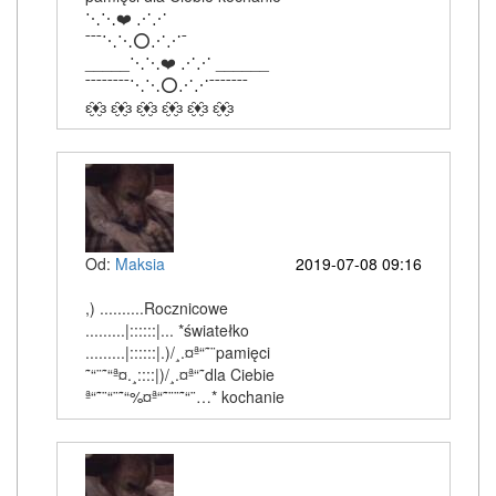
⋱⋱❤️ ⋰⋰
¯¯¯⋱⋱⭕⋰⋰¯
_____⋱⋱❤️ ⋰⋰ ______
¯¯¯¯¯¯¯¯⋱⋱⭕⋰⋰¯¯¯¯¯¯¯
ԑ̮̑♦̮̑ɜ ԑ̮̑♦̮̑ɜ ԑ̮̑♦̮̑ɜ ԑ̮̑♦̮̑ɜ ԑ̮̑♦̮̑ɜ ԑ̮̑♦̮̑ɜ
Od:
Maksia
2019-07-08 09:16
,) ..........Rocznicowe
.........|::::::|... *światełko
.........|::::::|.)/¸.¤ª“˜¨pamięci
˜“¨˜“ª¤.¸::::|)/¸.¤ª“˜dla Ciebie
ª“˜¨“¨˜“%¤ª“˜¨¨˜“¨…* kochanie