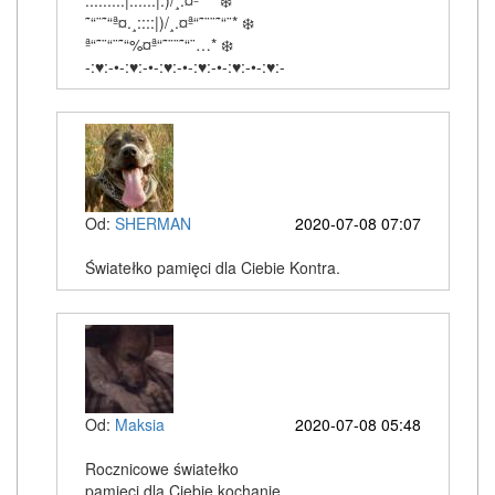
.........|::::::|.)/¸.¤ª“˜¨ ❄️
˜“¨˜“ª¤.¸::::|)/¸.¤ª“˜¨¨˜“¨* ❄️
ª“˜¨“¨˜“%¤ª“˜¨¨˜“¨…* ❄️
-:♥:-•-:♥:-•-:♥:-•-:♥:-•-:♥:-•-:♥:-
Od:
SHERMAN
2020-07-08 07:07
Światełko pamięci dla Ciebie Kontra.
Od:
Maksia
2020-07-08 05:48
Rocznicowe światełko
pamięci dla Ciebie kochanie