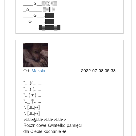
____✰__▒░()░▒
_✰_____ ▒░▌░
____✰___.███.
__✰_____.███.
______.█▓███▓█.
Od:
Maksia
2022-07-08 05:38
*....((........
*....) (......
*...( ♥ )....
*.._ '|'......
‎*. [ڿڰۣ◕]
‎*. [ڿڰۣ◕]
‎◕ڿڰۣ◕ڿڰۣ◕ڿڰۣڿ◕ڰۣ◕
Rocznicowe światełko pamięci
dla Ciebie kochanie ❤️