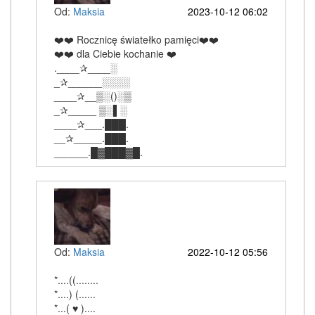
Od:
Maksia
2023-10-12 06:02
❤️❤️ Rocznicę światełko pamięci❤️❤️
❤️❤️ dla Ciebie kochanie ❤️
.____✰____░
_✰______░░░░
____✰__▒░()░▒
_✰_____ ▒░▌░
____✰___.███.
__✰_____.███.
______.█▓███▓█.
Od:
Maksia
2022-10-12 05:56
*....((........
*....) (......
*...( ♥ )....