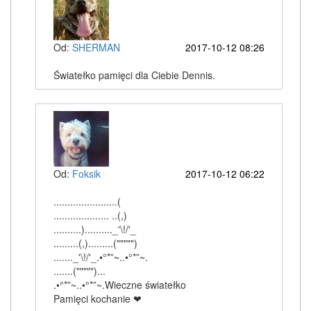
Od:
SHERMAN
2017-10-12 08:26
Światełko pamięci dla Ciebie Dennis.
Od:
Foksik
2017-10-12 06:22
.......................(
.................... ..(,)
..........).........._'\!/'_
.........(,).........(""""")
......._'\!/'_.•°*”~..•°*”~.
.......(""""")...
.•°*”~..•°*”~.Wieczne światełko
Pamięci kochanie ❤