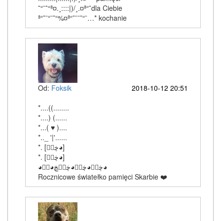
˜“¨˜“ª¤.¸::::|)/¸.¤ª“˜dla Ciebie
ª“˜¨“¨˜“%¤ª“˜¨¨˜“¨…* kochanie
Od:
Foksik
2018-10-12 20:51
*....((........
*....) (......
*...( ♥ )....
*.._ '|'......
‎*. [ڿڰۣ◕]
‎*. [ڿڰۣ◕]
‎◕ڿڰۣ◕ڿڰۣ◕ڿڰۣڿ◕ڰۣ◕
Rocznicowe światełko pamięci Skarbie ❤️