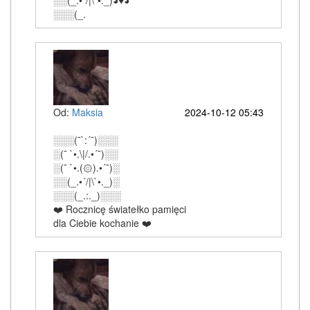
░░(_.•´/|\`•._)◕♥◕
░░░(_.
Od:
Maksia
2024-10-12 05:43
░░░(¯`:´¯)░░░
░(¯ `•.\|/.•´¯)░░
░(¯ `•.(۞).•´¯)░
░░(_.•´/|\`•._)░
░░░(_.:._)░░░
❤️ Rocznicę światełko pamięci
dla Ciebie kochanie ❤️