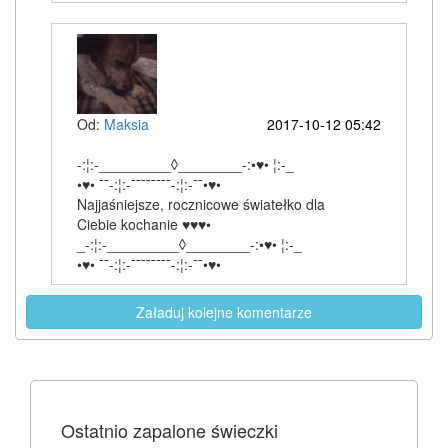
Od:
Maksia
2017-10-12 05:42
-:¦:-_________◊________-:•♥• ¦:-_
•♥• ¯¯-:¦:-¯¯¯¯¯¯¯¯-:¦:-¯¯•♥•
Najjaśniejsze, rocznicowe światełko dla
Ciebie kochanie ♥♥♥•
_-:¦:-_________◊________-:•♥• ¦:-_
•♥• ¯¯-:¦:-¯¯¯¯¯¯¯¯-:¦:-¯¯•♥•
Załaduj kolejne komentarze
Ostatnio zapalone świeczki