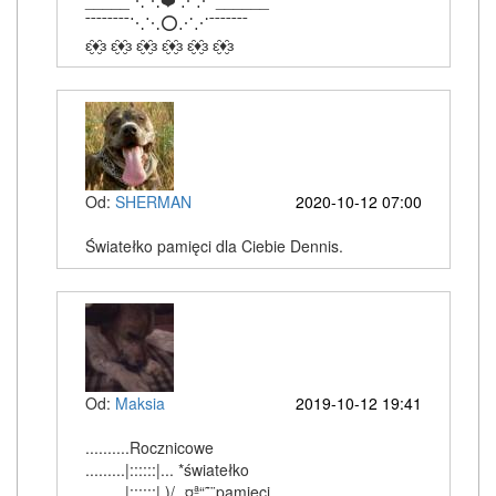
_____⋱⋱❤️ ⋰⋰ ______
¯¯¯¯¯¯¯¯⋱⋱⭕⋰⋰¯¯¯¯¯¯¯
ԑ̮̑♦̮̑ɜ ԑ̮̑♦̮̑ɜ ԑ̮̑♦̮̑ɜ ԑ̮̑♦̮̑ɜ ԑ̮̑♦̮̑ɜ ԑ̮̑♦̮̑ɜ
Od:
SHERMAN
2020-10-12 07:00
Światełko pamięci dla Ciebie Dennis.
Od:
Maksia
2019-10-12 19:41
..........Rocznicowe
.........|::::::|... *światełko
.........|::::::|.)/¸.¤ª“˜¨pamięci