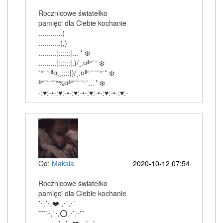
Rocznicowe światełko
pamięci dla Ciebie kochanie
............(
...........(,)
.........|::::::|... * ❄️
.........|::::::|.)/¸.¤ª“˜¨ ❄️
˜“¨˜“ª¤.¸::::|)/¸.¤ª“˜¨¨˜“¨* ❄️
ª“˜¨“¨˜“%¤ª“˜¨¨˜“¨…* ❄️
-:♥:-•-:♥:-•-:♥:-•-:♥:-•-:♥:-•-:♥:-
Od:
Maksia
2020-10-12 07:54
Rocznicowe światełko
pamięci dla Ciebie kochanie
⋱⋱❤️ ⋰⋰
¯¯¯⋱⋱⭕⋰⋰¯