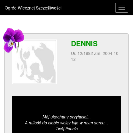
Ogród Wiecznej Szczęśliwości
Toggl
naviga
DENNIS
Ur. 12/1992 Zm. 2004-10-
12
Mój ukochany przyjaciel...
A miłość do ciebie wciąż bije w mym sercu...
Twój Pancio