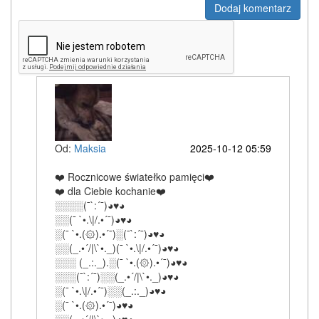
Dodaj komentarz
Od:
Maksia
2025-10-12 05:59
❤️ Rocznicowe światełko pamięci❤️
❤️ dla Ciebie kochanie❤️
░░░░(¯`:´¯)◕♥◕
░░(¯ `•.\|/.•´¯)◕♥◕
░(¯ `•.(۞).•´¯)░(¯`:´¯)◕♥◕
░░(_.•´/|\`•._)(¯ `•.\|/.•´¯)◕♥◕
░░░ (_.:._).░(¯ `•.(۞).•´¯)◕♥◕
░░░(¯`:´¯)░░(_.•´/|\`•._)◕♥◕
░(¯ `•.\|/.•´¯)░░(_.:._)◕♥◕
░(¯ `•.(۞).•´¯)◕♥◕