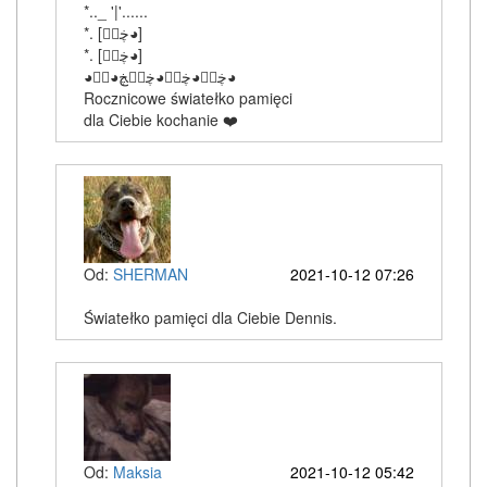
*.._ '|'......
‎*. [ڿڰۣ◕]
‎*. [ڿڰۣ◕]
‎◕ڿڰۣ◕ڿڰۣ◕ڿڰۣڿ◕ڰۣ◕
Rocznicowe światełko pamięci
dla Ciebie kochanie ❤️
Od:
SHERMAN
2021-10-12 07:26
Światełko pamięci dla Ciebie Dennis.
Od:
Maksia
2021-10-12 05:42