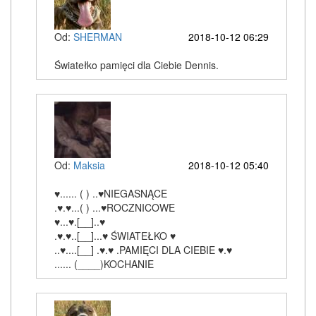
Od:
SHERMAN
2018-10-12 06:29
Światełko pamięci dla Ciebie Dennis.
Od:
Maksia
2018-10-12 05:40
♥...... ( ) ..♥NIEGASNĄCE
.♥.♥...( ) ...♥ROCZNICOWE
♥...♥.[__]..♥
.♥.♥..[__]...♥ ŚWIATEŁKO ♥
..♥....[__] .♥.♥ .PAMIĘCI DLA CIEBIE ♥.♥
...... (____)KOCHANIE