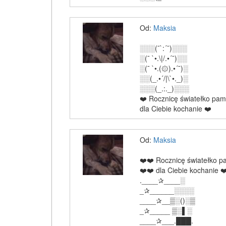
Od:
Maksia
░░░(¯`:´¯)░░░
░(¯ `•.\|/.•´¯)░░
░(¯ `•.(۞).•´¯)░
░░(_.•´/|\`•._)░
░░░(_.:._)░░░
❤️ Rocznicę światełko pam
dla Ciebie kochanie ❤️
Od:
Maksia
❤️❤️ Rocznicę światełko p
❤️❤️ dla Ciebie kochanie ❤
.____✰____░
_✰______░░░░
____✰__▒░()░▒
_✰_____ ▒░▌░
____✰___.███.