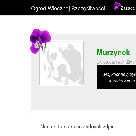
Ogród Wiecznej Szczęśliwości
Zasadź 
Murzynek
Ur. 06.08.1981 Zm.
Mój kochany, by
w moim sercu
Nie ma tu na razie żadnych zdjęć.