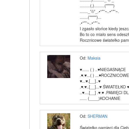
.........(,).........(""""")
......._'\!/'_.•°*”~..•°*”~.
.......(""""")...
.•°*”~..•°*”~
I zgasło słońce kiedy jeszcz
Bo to co miało sens odeszł
Rocznicowe światełko pami
Od:
Maksia
♥...... ( ) ..♥NIEGASNĄCE
.♥.♥...( ) ...♥ROCZNICOWE
♥...♥.[__]..♥
.♥.♥..[__]...♥ ŚWIATEŁKO 
..♥....[__] .♥.♥ .PAMIĘCI D
...... (____)KOCHANIE
Od:
SHERMAN
Światełko pamięci dla Cie