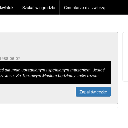
kwiatek
Szukaj w ogrodzie
Cmentarze dla zwierząt
 1988-06-07
łeś dla mnie upragnionym i spełnionym marzeniem. Jesteś
 zawsze. Za Tęczowym Mostem będziemy znów razem.
Zapal świeczkę