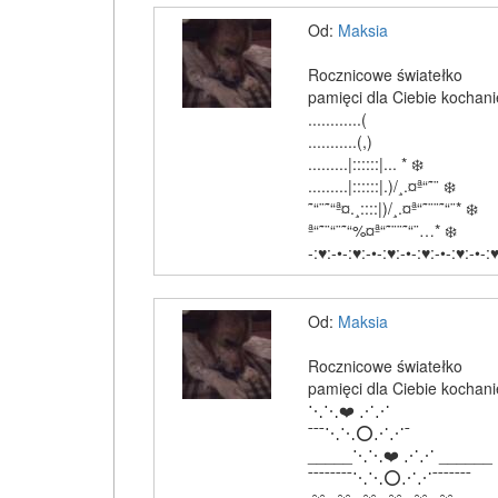
Od:
Maksia
Rocznicowe światełko
pamięci dla Ciebie kochani
............(
...........(,)
.........|::::::|... * ❄️
.........|::::::|.)/¸.¤ª“˜¨ ❄️
˜“¨˜“ª¤.¸::::|)/¸.¤ª“˜¨¨˜“¨* ❄️
ª“˜¨“¨˜“%¤ª“˜¨¨˜“¨…* ❄️
-:♥:-•-:♥:-•-:♥:-•-:♥:-•-:♥:-•-:♥
Od:
Maksia
Rocznicowe światełko
pamięci dla Ciebie kochani
⋱⋱❤️ ⋰⋰
¯¯¯⋱⋱⭕⋰⋰¯
_____⋱⋱❤️ ⋰⋰ ______
¯¯¯¯¯¯¯¯⋱⋱⭕⋰⋰¯¯¯¯¯¯¯