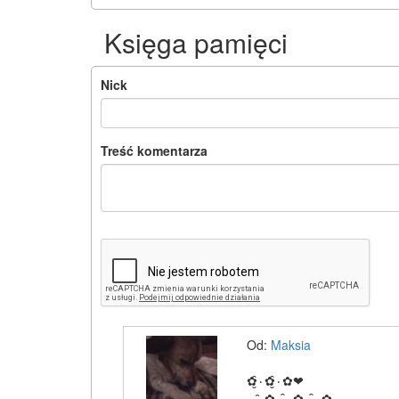
Księga pamięci
Nick
Treść komentarza
Od:
Maksia
✿۰̮̑✿۰̮̑✿❤
.....̮̑✿ ۰۰̮̑✿۰ ۰̮̑✿۰