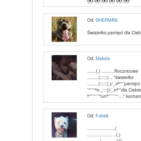
ԑ̮̑♦̮̑ɜ ԑ̮̑♦̮̑ɜ ԑ̮̑♦̮̑ɜ ԑ̮̑♦̮̑ɜ ԑ̮̑♦̮̑ɜ ԑ̮̑♦̮̑ɜ
Od:
SHERMAN
Światełko pamięci dla Cie
Od:
Maksia
.......(,) ..........Rocznicowe
.........|::::::|... *światełko
.........|::::::|.)/¸.¤ª“˜¨pamięci
˜“¨˜“ª¤.¸::::|)/¸.¤ª“˜dla Ciebie
ª“˜¨“¨˜“%¤ª“˜¨¨˜“¨…* kochan
Od:
Foksik
......................(
.................... ..(,)
..........).........._'\!/'_