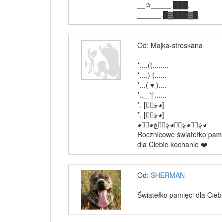
__✰_____.███.
______.█▓███▓█.
Od: Majka-stroskana
*....((........
*....) (......
*...( ♥ )....
*.._ '|'......
‎*. [ڿڰۣ◕]
‎*. [ڿڰۣ◕]
‎◕ڿڰۣ◕ڿڰۣ◕ڿڰۣڿ◕ڰۣ◕
Rocznicowe światełko pam
dla Ciebie kochanie ❤️
Od:
SHERMAN
Światełko pamięci dla Cie