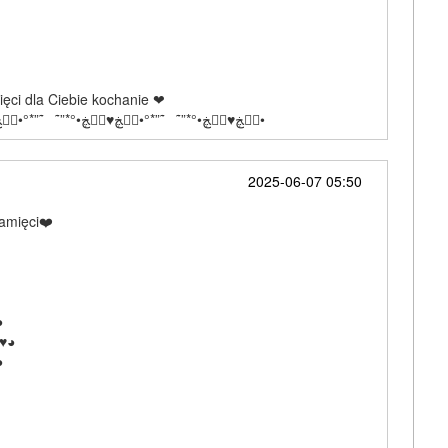
ęci dla Ciebie kochanie ❤
˜”*°•ڰۣڿ♥ڰۣڿ•°*”˜ ˜”*°•ڰۣڿ♥ڰۣڿ•°*”˜ ˜”*°•ڰۣڿ♥ڰۣڿ•°*”˜”*°•ڰۣڿ♥ڰۣڿ•
2025-06-07 05:50
amięci❤️
◕
◕♥◕
◕