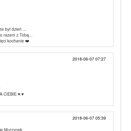
e był dzień ...
o razem z Tobą...
ęci kochanie ❤️
2018-06-07 07:27
♥
LA CIEBIE ♥.♥
2018-06-07 05:39
bie Murzynek.