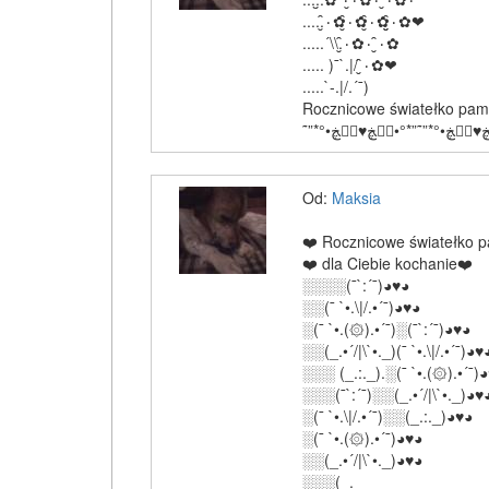
.....۰̮̑✿۰̮̑✿۰̮̑✿۰̮̮̑✿❤
.....´\\.۰̮̑✿۰ ۰̮̑✿
..... )¯`.|/ ۰̮̑✿❤
.....`-.|/.´¯)
Rocznicowe światełko pami
Od:
Maksia
❤️ Rocznicowe światełko p
❤️ dla Ciebie kochanie❤️
░░░░(¯`:´¯)◕♥◕
░░(¯ `•.\|/.•´¯)◕♥◕
░(¯ `•.(۞).•´¯)░(¯`:´¯)◕♥◕
░░(_.•´/|\`•._)(¯ `•.\|/.•´¯)◕♥
░░░ (_.:._).░(¯ `•.(۞).•´¯)
░░░(¯`:´¯)░░(_.•´/|\`•._)◕♥
░(¯ `•.\|/.•´¯)░░(_.:._)◕♥◕
░(¯ `•.(۞).•´¯)◕♥◕
░░(_.•´/|\`•._)◕♥◕
░░░(_.