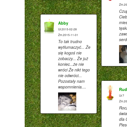
Zm.20
Czu
Cieb
mies
Abby
tęsk
Ur.2015-02-28
zaw
Zm.2015-11-01
ser
To tak trudno
wytłumaczyć... Że
się kogoś nie
zobaczy... Że już
koniec...że nie
wróci Że nikt tego
nie odwróci...
Pozostały nam
wspomnienia....
Rud
Ur.?
Zm.20
Roc
świa
dla 
Pies