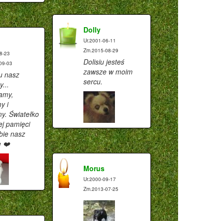
Dolly
Ur.2001-06-11
Zm.2015-08-29
8-23
Dolisiu jesteś
09-03
zawsze w moim
u nasz
sercu.
...
amy,
y i
y. Światełko
ej pamięci
bie nasz
e ❤️
Morus
Ur.2000-09-17
Zm.2013-07-25