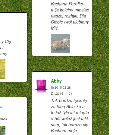
Kochana Perełko
mija kolejny miesiąc
naszej rozłąki. Dla
Ciebie twój ulubiony
Miś.
y Cię
 i
tamy
Abby
Ur.2015-02-28
Zm.2015-11-01
Tak bardzo tęsknię
ia
za tobą Abiczko a
to już tyle lat minęło
a ból wciąż jest taki
08-07
sam, tak bardzo cię
Kocham moje