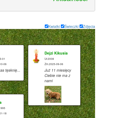
Kwiatki
Świeczki
Zdjęcia
Dejzi Kikusia
3-01
Ur.2008
10-06
Zm.2025-09-06
as tęsknię...
Już 11 miesięcy
.
Ciebie nie ma z
nami
a
1995
01-18