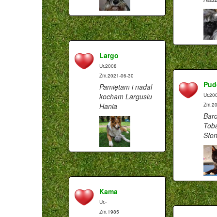
Largo
Ur.2008
Zm.2021-06-30
Pud
Pamiętam i nadal
kocham Largusiu
Ur.20
Hania
Zm.20
Bard
Tob
Sło
Kama
Ur.-
Zm.1985