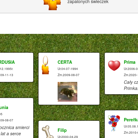
zapalonych świeczek
RDUSIA
CERTA
Prima
.12.1995r.
Ur.04-07-1994
Ur.2006-0
09-11-13
Zm.2009-08-07
Zm.2020-
Cały cz
Primka
unia
95
Perełk
09-08-07
ocznica smierci
Ur.05.08.
Filip
e lat a serce
Zm.2010-
Ur.2000-04-29