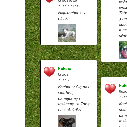
Ur.1995-08-20
wcia
Zm.2013-08-05
wsp
Najukochańszy
Tobi
piesku...
,po
spo
mnie
silni
Foksiu
Ur.2005
Zm.2014
Fok
Kochamy Cię nasz
skarbie ,
Ur.20
pamiętamy i
Zm.2
tęsknimy za Tobą
Koc
nasz Aniołku.
skar
pami
tęsk
nasz