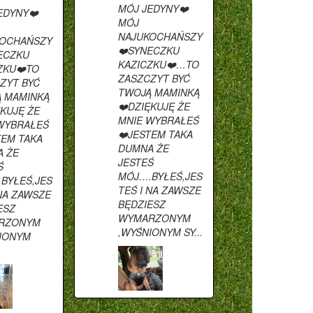
MÓJ JEDYNY❤️
EDYNY❤️
MÓJ
NAJUKOCHAŃSZY
KOCHAŃSZY
❤️SYNECZKU
ECZKU
KAZICZKU❤️…TO
ZKU❤️TO
ZASZCZYT BYĆ
ZYT BYĆ
TWOJĄ MAMINKĄ
 MAMINKĄ
❤️DZIĘKUJĘ ŻE
ĘKUJĘ ŻE
MNIE WYBRAŁEŚ
WYBRAŁEŚ
❤️JESTEM TAKA
TEM TAKA
DUMNA ŻE
 ŻE
JESTEŚ
Ś
MÓJ….BYŁEŚ,JES
BYŁEŚ,JES
TEŚ I NA ZAWSZE
 NA ZAWSZE
BĘDZIESZ
ESZ
WYMARZONYM
RZONYM
,WYŚNIONYM SY...
IONYM