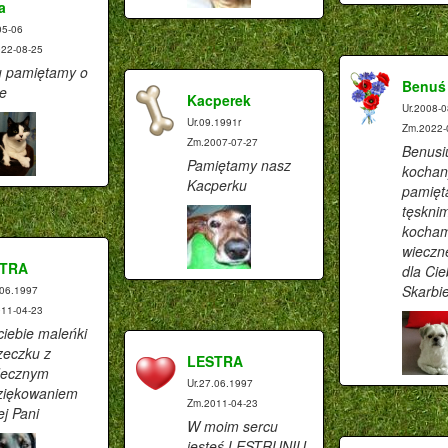
a
05-06
22-08-25
u pamiętamy o
Benuś
e
Kacperek
Ur.2008-0
Ur.09.1991r
Zm.2022-
Zm.2007-07-27
Benusi
Pamiętamy nasz
kochany
Kacperku
pamięt
tęsknim
kocham
wieczn
TRA
dla Cie
Skarbi
.06.1997
11-04-23
ciebie maleńki
zeczku z
LESTRA
decznym
Ur.27.06.1997
ziękowaniem
Zm.2011-04-23
ej Pani
W moim sercu
jesteś LESTRUNIU