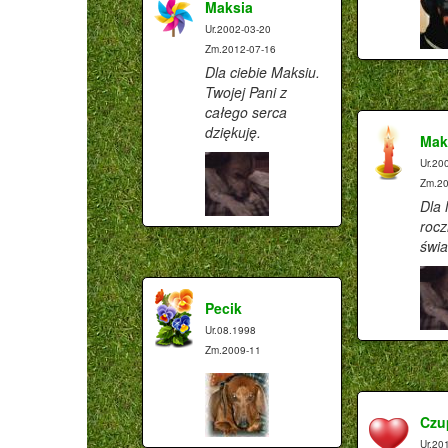
Maksia
Ur.2002-03-20
Zm.2012-07-16
Dla ciebie Maksiu.
Twojej Pani z
całego serca
dziękuję.
Mak
Ur.20
Zm.20
Dla 
roc
świa
Pecik
Ur.08.1998
Zm.2009-11
Czu
Ur.20