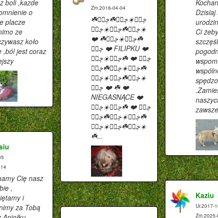
z boli ,kazde
Kochan
Zm.2016-04-04
omnienie o
Dzisiaj
☘️ڿڰۣ☀️ڿڰۣ☘️ڿڰۣ
e placze
urodzi
☀️ڿڰۣ☘️ڿڰۣ☀️ڿڰۣ
mimo ze
Ci żeby
☘️ڿڰۣ☀️ڿڰۣ☘️ ❤️
czywasz koło
szczęśl
ڿڰۣ ❤️ FILIPKU ❤️
 ,ból jest coraz
pogodn
ڿڰۣ ❤️ ☘️ڿڰۣ☀️ڿڰۣ
ejszy
wspomi
☘️ڿڰۣ☀️ڿڰۣ☘️ڿڰۣ
wspóln
☀️ڿڰۣ☘️ڿڰۣ☀️ڿڰۣ
spędzo
☘️ ❤️ ڿڰۣ ❤️
.Zamie
NIEGASNĄCE ❤️
naszyc
ڿڰۣ ❤️ ☘️ڿڰۣ☀️ڿڰۣ
zawsze
☘️ڿڰۣ☀️ڿڰۣ☘️ڿڰۣ
☀️ڿڰۣ☘️ڿڰۣ☀️ڿڰۣ
☘️...
siu
05
014
hamy Cię nasz
bie ,
Kaziu
ętamy i
nimy za Tobą
Ur.2017-1
 Aniołku.
Zm.2025-