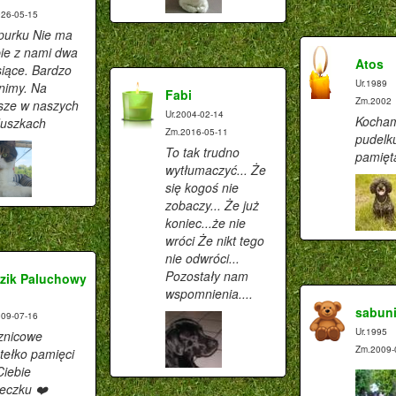
26-05-15
purku Nie ma
ie z nami dwa
Atos
iące. Bardzo
Ur.1989
nimy. Na
Fabi
Zm.2002
sze w naszych
Ur.2004-02-14
Kocham
duszkach
Zm.2016-05-11
pudelku
To tak trudno
pamię
wytłumaczyć... Że
się kogoś nie
zobaczy... Że już
koniec...że nie
wróci Że nikt tego
nie odwróci...
Pozostały nam
zik Paluchowy
wspomnienia....
sabun
09-07-16
Ur.1995
znicowe
Zm.2009-
tełko pamięci
Ciebie
eczku ❤️