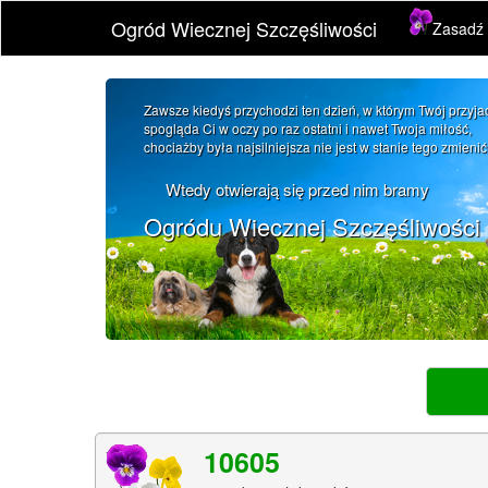
Ogród Wiecznej Szczęśliwości
Zasadź 
Zawsze kiedyś przychodzi ten dzień, w którym Twój przyjac
spogląda Ci w oczy po raz ostatni i nawet Twoja miłość,
chociażby była najsilniejsza nie jest w stanie tego zmienić
Wtedy otwierają się przed nim bramy
Ogródu Wiecznej Szczęśliwości
10605