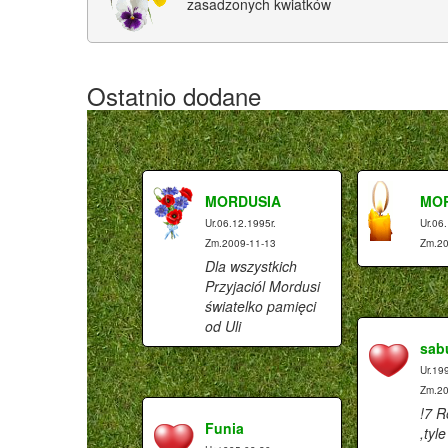
zasadzonych kwiatków
Ostatnio dodane
MORDUSIA
MO
Ur.06.12.1995r.
Ur.06
Zm.2009-11-13
Zm.20
Dla wszystkich
Przyjaciól Mordusi
światelko pamięci
od Uli
sab
Ur.19
Zm.20
!7 R
Funia
,tyl