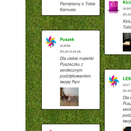
Kici
Pamiętamy o Tobie
Kamusiu
Ur.20
Zm.20
Kici
Tobi
Puszek
Ur.2006
Zm.2015-04-26
Dla ciebie maleńki
Puszeczku z
serdecznym
podziękowaniem
LES
twojej Pani
Ur.27
Zm.20
Dla 
Pus
ser
pod
twoj