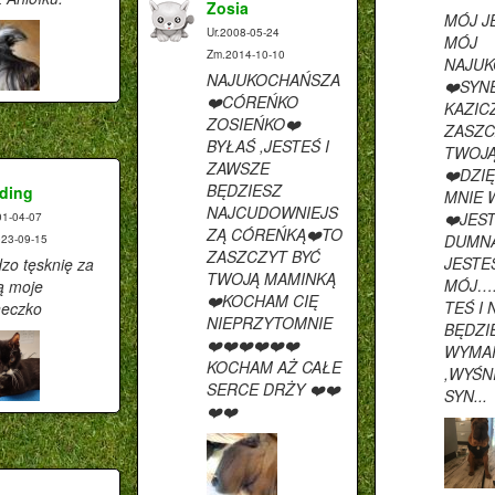
Zosia
MÓJ J
Ur.2008-05-24
MÓJ
Zm.2014-10-10
NAJU
NAJUKOCHAŃSZA
❤️SYN
❤️CÓREŃKO
KAZIC
ZOSIEŃKO❤️
ZASZC
BYŁAŚ ,JESTEŚ I
TWOJĄ
ZAWSZE
❤️DZI
BĘDZIESZ
ding
MNIE 
NAJCUDOWNIEJS
❤️JES
01-04-07
ZĄ CÓREŃKĄ❤️TO
DUMNA
23-09-15
ZASZCZYT BYĆ
JESTE
zo tęsknię za
TWOJĄ MAMINKĄ
MÓJ….
ą moje
❤️KOCHAM CIĘ
TEŚ I
neczko
NIEPRZYTOMNIE
BĘDZI
❤️❤️❤️❤️❤️❤️
WYMA
KOCHAM AŻ CAŁE
,WYŚN
SERCE DRŻY ❤️❤️
SYN...
❤️❤️