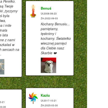
a Perełko.
 są Twoje
Benuś
nki ,życzymy
Ur.2008-08-23
ś była
Zm.2022-09-03
iwa,
Kochany Benusiu...
a i mile
pamiętamy,
nała
tęsknimy i
e lata
kochamy. Światełko
ne z nami
wiecznej pamięci
szkałaś w
dla Ciebie nasz
h sercach na
Skarbie ❤️
.
Kaziu
Ur.2017-10-21
0-21
Zm.2025-03-30
03-30