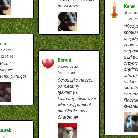
na zawsze.
Kama
Ur.03.10.
Zm.2005-
''Kiedy
spotka
przyjdę
sia
znów C
pogłas
02-03-20
uszkac
12-07-16
Benuś
przybi
Maksi
Ur.2008-08-23
prędzi
znicowe
Zm.2022-09-03
odszuk
tełko pamięci
Serduszko nasze...
niebie,
pamiętamy,
cierpli
tęsknimy i
poduszk
kochamy. Światełko
Roczni
wiecznej pamięci
światełk
dla Ciebie nasz
Skarbie ❤️
purek
13-04