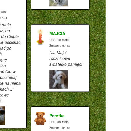
1989
07-24
ś mnie
sz, bo
MAJCIA
 do Ciebie,
Ur.23-10-1999
ię uściskać,
Zm.2012-07-12
kać po
Dla Majci
h,
rocznicowe
egnę
światełko pamięci
utko
ać Cię w
 poczekaj
wie na nieba
ach...''
cowe
...
Perełka
Ur.05.08.1995
Zm.2010-01-18