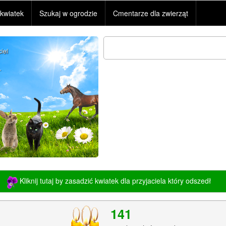
kwiatek
Szukaj w ogrodzie
Cmentarze dla zwierząt
iel
.
Kliknij tutaj by zasadzić kwiatek dla przyjaciela który odszedł
141