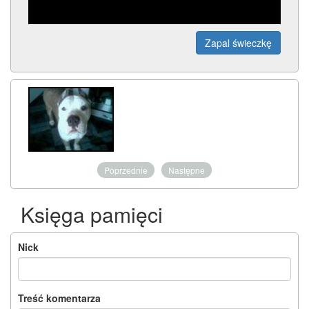
Zapal świeczkę
Poprzednie
Następne
Księga pamięci
Nick
Treść komentarza