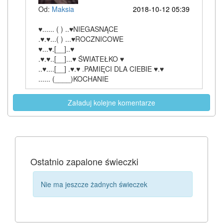
Od:
Maksia
2018-10-12 05:39
♥...... ( ) ..♥NIEGASNĄCE
.♥.♥...( ) ...♥ROCZNICOWE
♥...♥.[__]..♥
.♥.♥..[__]...♥ ŚWIATEŁKO ♥
..♥....[__] .♥.♥ .PAMIĘCI DLA CIEBIE ♥.♥
...... (____)KOCHANIE
Załaduj kolejne komentarze
Ostatnio zapalone świeczki
Nie ma jeszcze żadnych świeczek