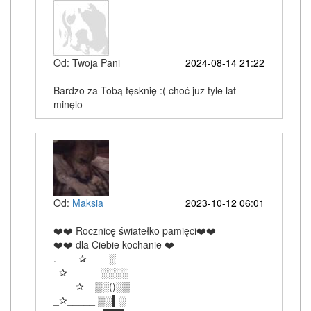
Od: Twoja Pani
2024-08-14 21:22
Bardzo za Tobą tęsknię :( choć juz tyle lat
minęlo
Od:
Maksia
2023-10-12 06:01
❤️❤️ Rocznicę światełko pamięci❤️❤️
❤️❤️ dla Ciebie kochanie ❤️
.____✰____░
_✰______░░░░
____✰__▒░()░▒
_✰_____ ▒░▌░