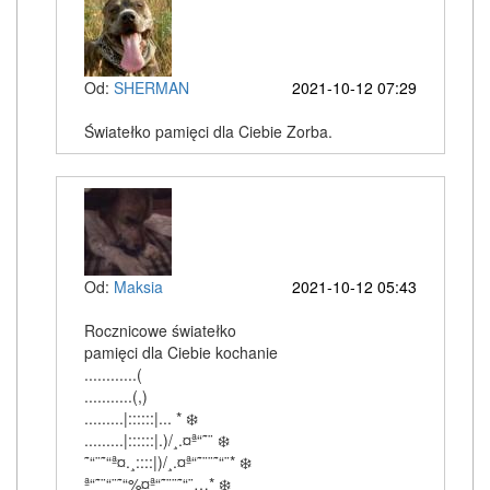
Od:
SHERMAN
2021-10-12 07:29
Światełko pamięci dla Ciebie Zorba.
Od:
Maksia
2021-10-12 05:43
Rocznicowe światełko
pamięci dla Ciebie kochanie
............(
...........(,)
.........|::::::|... * ❄️
.........|::::::|.)/¸.¤ª“˜¨ ❄️
˜“¨˜“ª¤.¸::::|)/¸.¤ª“˜¨¨˜“¨* ❄️
ª“˜¨“¨˜“%¤ª“˜¨¨˜“¨…* ❄️