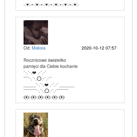
-:♥:-•-:♥:-•-:♥:-•-:♥:-•-:♥:-•-:♥:-
Od:
Maksia
2020-10-12 07:57
Rocznicowe światełko
pamięci dla Ciebie kochanie
⋱⋱❤️ ⋰⋰
¯¯¯⋱⋱⭕⋰⋰¯
_____⋱⋱❤️ ⋰⋰ ______
¯¯¯¯¯¯¯¯⋱⋱⭕⋰⋰¯¯¯¯¯¯¯
ԑ̮̑♦̮̑ɜ ԑ̮̑♦̮̑ɜ ԑ̮̑♦̮̑ɜ ԑ̮̑♦̮̑ɜ ԑ̮̑♦̮̑ɜ ԑ̮̑♦̮̑ɜ