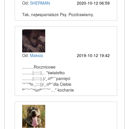
Od:
SHERMAN
2020-10-12 06:59
Tak, najwspanialsze Psy. Pozdrawiamy.
Od:
Maksia
2019-10-12 19:42
..........Rocznicowe
.........|::::::|... *światełko
.........|::::::|.)/¸.¤ª“˜¨pamięci
˜“¨˜“ª¤.¸::::|)/¸.¤ª“˜dla Ciebie
ª“˜¨“¨˜“%¤ª“˜¨¨˜“¨…* kochanie