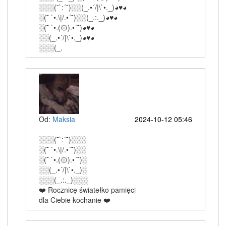
░░░(¯`:´¯)░░(_.•´/|\`•._)◕♥◕
░(¯ `•.\|/.•´¯)░░(_.:._)◕♥◕
░(¯ `•.(۞).•´¯)◕♥◕
░░(_.•´/|\`•._)◕♥◕
░░░(_.
Od:
Maksia
2024-10-12 05:46
░░░(¯`:´¯)░░░
░(¯ `•.\|/.•´¯)░░
░(¯ `•.(۞).•´¯)░
░░(_.•´/|\`•._)░
░░░(_.:._)░░░
❤️ Rocznicę światełko pamięci
dla Ciebie kochanie ❤️