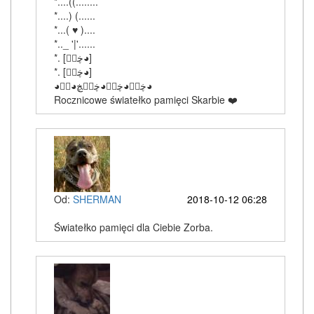
*....((........
*....) (......
*...( ♥ )....
*.._ '|'......
‎*. [ڿڰۣ◕]
‎*. [ڿڰۣ◕]
‎◕ڿڰۣ◕ڿڰۣ◕ڿڰۣڿ◕ڰۣ◕
Rocznicowe światełko pamięci Skarbie ❤️
Od:
SHERMAN
2018-10-12 06:28
Światełko pamięci dla Ciebie Zorba.