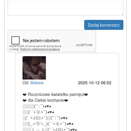
Dodaj komentarz
Od:
Maksia
2025-10-12 06:02
❤️ Rocznicowe światełko pamięci❤️
❤️ dla Ciebie kochanie❤️
░░░░(¯`:´¯)◕♥◕
░░(¯ `•.\|/.•´¯)◕♥◕
░(¯ `•.(۞).•´¯)░(¯`:´¯)◕♥◕
░░(_.•´/|\`•._)(¯ `•.\|/.•´¯)◕♥◕
░░░ (_.:._).░(¯ `•.(۞).•´¯)◕♥◕