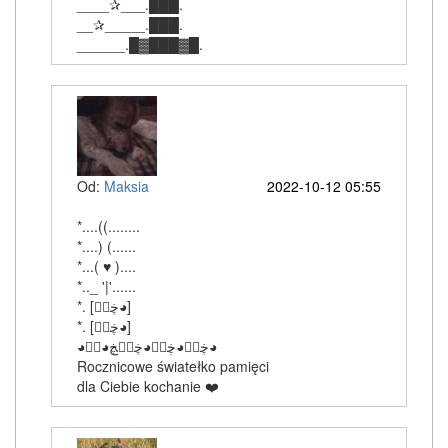
____✰___.███.
__✰_____.███.
______.█▓███▓█.
Od:
Maksia
2022-10-12 05:55
*....((........
*....) (......
*...( ♥ )....
*.._ '|'......
‎*. [ڿڰۣ◕]
‎*. [ڿڰۣ◕]
‎◕ڿڰۣ◕ڿڰۣ◕ڿڰۣڿ◕ڰۣ◕
Rocznicowe światełko pamięci
dla Ciebie kochanie ❤️