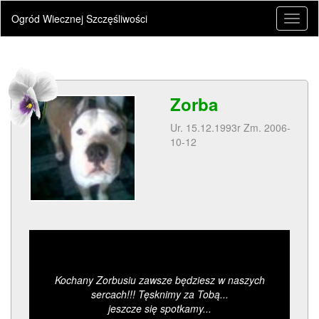
Ogród Wiecznej Szczęśliwości
Toggl
naviga
Zorba
Ur. 15.12.1993r Zm. 2006-
10-12
Kochany Zorbusiu zawsze będziesz w naszych
sercach!!! Tęsknimy za Tobą...
jeszcze się spotkamy...